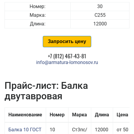
Номер:
30
Марка:
С255
Длина:
12000
Запросить цену
+7 (812) 467-43-81
info@armatura-lomonosov.ru
Прайс-лист: Балка
двутавровая
Наименование
Номер
Марка
Длина
Цена з
Балка 10 ГОСТ
10
Ст3пс/
12000
от 50 4