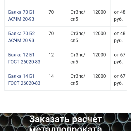
Балка 70 Б1
70
Ст3пс/
12000
от 48 8
АСЧМ 20-93
сп5
руб.
Балка 70 Б2
70
Ст3пс/
12000
от 48 9
АСЧМ 20-93
сп5
руб.
Балка 12 Б1
12
Ст3пс/
12000
от 67 4
ГОСТ 26020-83
сп5
руб.
Балка 14 Б1
14
Ст3пс/
12000
от 67 9
ГОСТ 26020-83
сп5
руб.
Заказать расчет
металлопроката