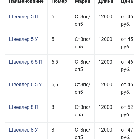
Наименование
Номер
Марка
Длина
Цена з
Швеллер 5 П
5
Ст3пс/
12000
от 45 5
сп5
руб.
Швеллер 5 У
5
Ст3пс/
12000
от 45 0
сп5
руб.
Швеллер 6.5 П
6,5
Ст3пс/
12000
от 46 5
сп5
руб.
Швеллер 6.5 У
6,5
Ст3пс/
12000
от 45 5
сп5
руб.
Швеллер 8 П
8
Ст3пс/
12000
от 52 5
сп5
руб.
Швеллер 8 У
8
Ст3пс/
12000
от 47 5
сп5
руб.