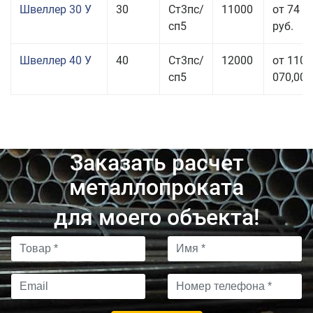
Швеллер 30 У
30
Ст3пс/
11000
от 74 0
сп5
руб.
Швеллер 40 У
40
Ст3пс/
12000
от 110
сп5
070,00 
Заказать расчет
металлопроката
для моего объекта!