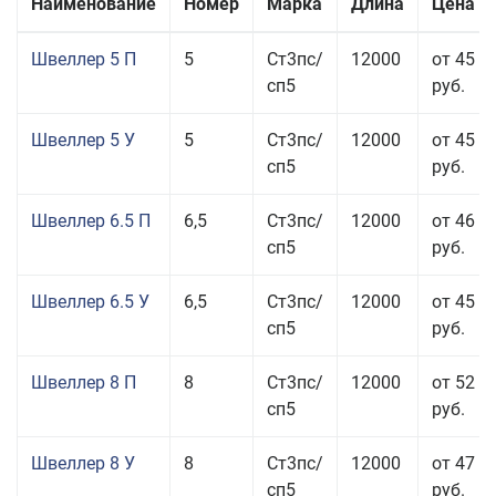
Наименование
Номер
Марка
Длина
Цена з
Швеллер 5 П
5
Ст3пс/
12000
от 45 5
сп5
руб.
Швеллер 5 У
5
Ст3пс/
12000
от 45 0
сп5
руб.
Швеллер 6.5 П
6,5
Ст3пс/
12000
от 46 5
сп5
руб.
Швеллер 6.5 У
6,5
Ст3пс/
12000
от 45 5
сп5
руб.
Швеллер 8 П
8
Ст3пс/
12000
от 52 5
сп5
руб.
Швеллер 8 У
8
Ст3пс/
12000
от 47 5
сп5
руб.