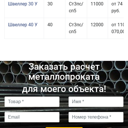
Швеллер 30 У
30
Ст3пс/
11000
от 74 0
сп5
руб.
Швеллер 40 У
40
Ст3пс/
12000
от 110
сп5
070,00 
Заказать расчет
металлопроката
для моего объекта!