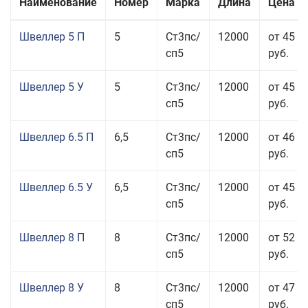
Наименование
Номер
Марка
Длина
Цена з
Швеллер 5 П
5
Ст3пс/
12000
от 45 5
сп5
руб.
Швеллер 5 У
5
Ст3пс/
12000
от 45 0
сп5
руб.
Швеллер 6.5 П
6,5
Ст3пс/
12000
от 46 5
сп5
руб.
Швеллер 6.5 У
6,5
Ст3пс/
12000
от 45 5
сп5
руб.
Швеллер 8 П
8
Ст3пс/
12000
от 52 5
сп5
руб.
Швеллер 8 У
8
Ст3пс/
12000
от 47 5
сп5
руб.