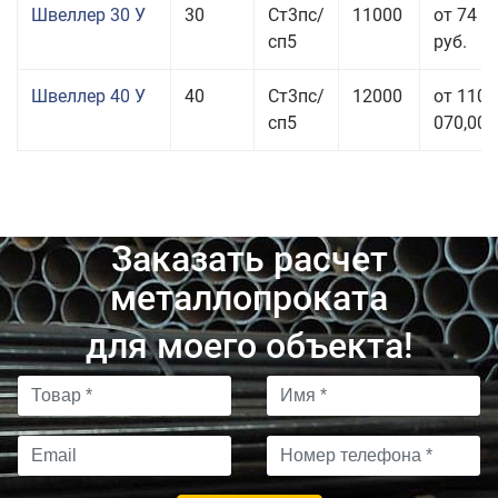
Швеллер 30 У
30
Ст3пс/
11000
от 74 0
сп5
руб.
Швеллер 40 У
40
Ст3пс/
12000
от 110
сп5
070,00 
Заказать расчет
металлопроката
для моего объекта!