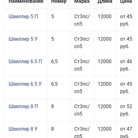
Наименование
Номер
Марка
Длина
Цена з
Швеллер 5 П
5
Ст3пс/
12000
от 45 5
сп5
руб.
Швеллер 5 У
5
Ст3пс/
12000
от 45 0
сп5
руб.
Швеллер 6.5 П
6,5
Ст3пс/
12000
от 46 5
сп5
руб.
Швеллер 6.5 У
6,5
Ст3пс/
12000
от 45 5
сп5
руб.
Швеллер 8 П
8
Ст3пс/
12000
от 52 5
сп5
руб.
Швеллер 8 У
8
Ст3пс/
12000
от 47 5
сп5
руб.