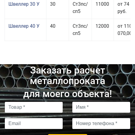
Швеллер 30 У
30
Ст3пс/
11000
от 74 0
сп5
руб.
Швеллер 40 У
40
Ст3пс/
12000
от 110
сп5
070,00 
Заказать расчет
металлопроката
для моего объекта!